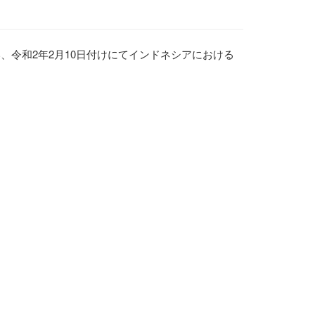
い、
令和2年2
月
10
日付けにてインドネシアにおける