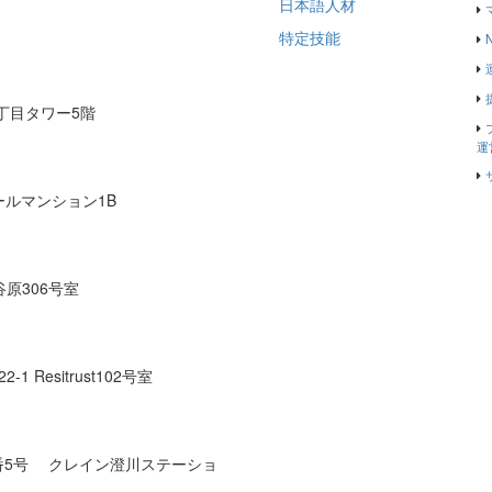
日本語人材
特定技能
2丁目タワー5階
運
ールマンション1B
原306号室
 Resitrust102号室
番5号 クレイン澄川ステーショ