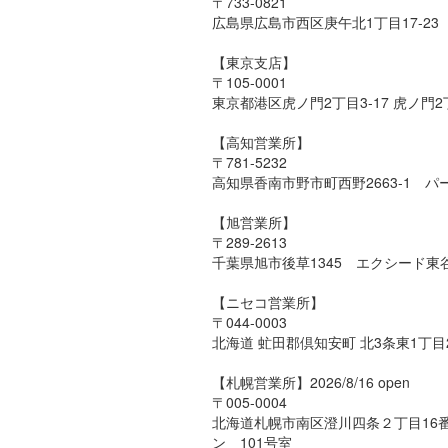
〒733-0821
広島県広島市西区庚午北1丁目17-23
【東京支店】
〒105-0001
東京都港区虎ノ門2丁目3-17 虎ノ門
【高知営業所】
〒781-5232
高知県香南市野市町西野2663-1 パ
【旭営業所】
〒289-2613
千葉県旭市後草1345 エクシード東谷
【ニセコ営業所】
〒044-0003
北海道 虻田郡倶知安町 北3条東1丁目22-1
【札幌営業所】2026/8/16 open
〒005-0004
北海道札幌市南区澄川四条２丁目16
ン 101号室