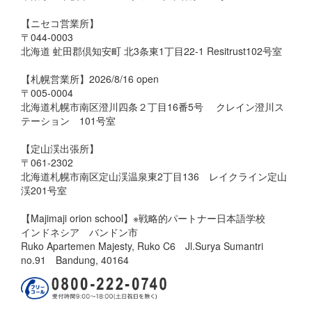
【ニセコ営業所】
〒044-0003
北海道 虻田郡倶知安町 北3条東1丁目22-1 Resitrust102号室
【札幌営業所】2026/8/16 open
〒005-0004
北海道札幌市南区澄川四条２丁目16番5号 クレイン澄川ス
テーション 101号室
【定山渓出張所】
〒061-2302
北海道札幌市南区定山渓温泉東2丁目136 レイクライン定山
渓201号室
【Majimaji orion school】※戦略的パートナー日本語学校
インドネシア バンドン市
Ruko Apartemen Majesty, Ruko C6 Jl.Surya Sumantri
no.91 Bandung, 40164