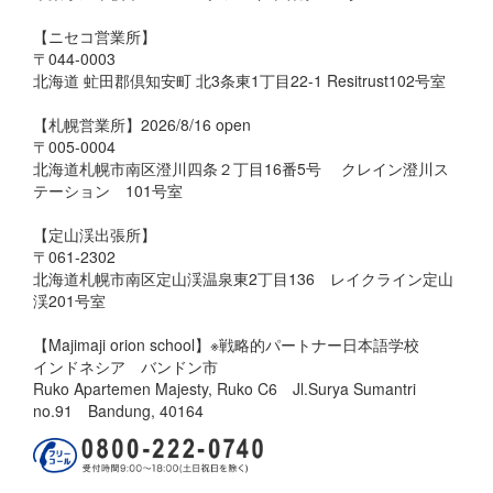
【ニセコ営業所】
〒044-0003
北海道 虻田郡倶知安町 北3条東1丁目22-1 Resitrust102号室
【札幌営業所】2026/8/16 open
〒005-0004
北海道札幌市南区澄川四条２丁目16番5号 クレイン澄川ス
テーション 101号室
【定山渓出張所】
〒061-2302
北海道札幌市南区定山渓温泉東2丁目136 レイクライン定山
渓201号室
【Majimaji orion school】※戦略的パートナー日本語学校
インドネシア バンドン市
Ruko Apartemen Majesty, Ruko C6 Jl.Surya Sumantri
no.91 Bandung, 40164